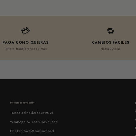
💳
🔁
PAGA COMO QUIERAS
CAMBIOS FÁCILES
Tarjeta, transferencias y más
Hasta 30 días
Políticas de devolución
Tienda online desde es 2021.
WhatsApp: 📞 +56 9 4696 1838
Email:contacto@santinichile.cl