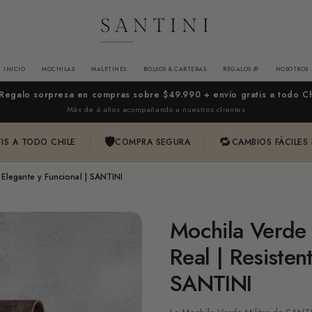
INICIO
MOCHILAS
MALETINES
BOLSOS & CARTERAS
REGALOS 🎁
NOSOTROS
 Regalo sorpresa en compras sobre $49.990 + envío gratis a todo Ch
Más de 4 años acompañando a nuestros clientes
🛡
🔁
IS A TODO CHILE
COMPRA SEGURA
CAMBIOS FÁCILES
, Elegante y Funcional | SANTINI
Mochila Verde 
Real | Resisten
SANTINI