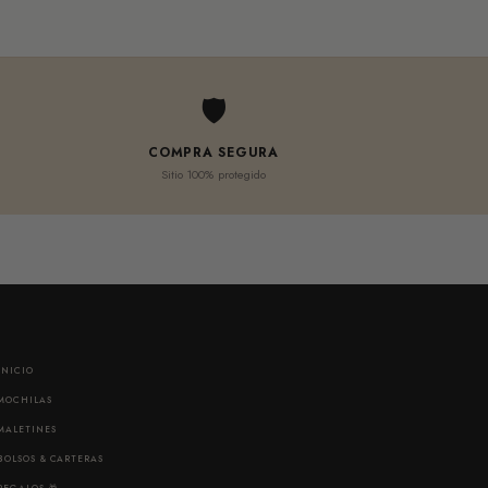
🛡
COMPRA SEGURA
Sitio 100% protegido
INICIO
MOCHILAS
MALETINES
BOLSOS & CARTERAS