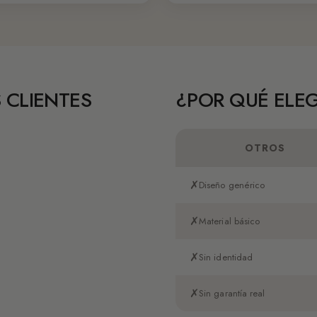
 CLIENTES
¿POR QUÉ ELEG
OTROS
✗
Diseño genérico
✗
Material básico
✗
Sin identidad
✗
Sin garantía real