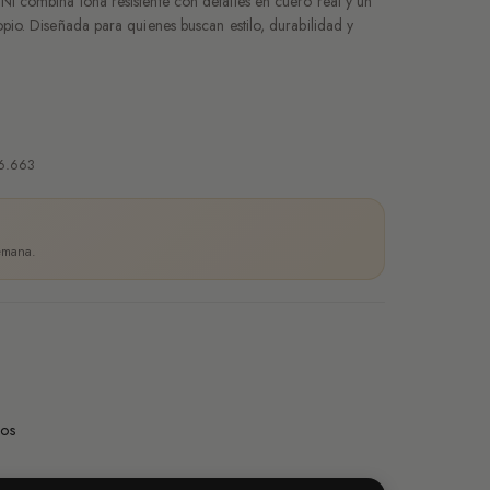
I combina lona resistente con detalles en cuero real y un
opio. Diseñada para quienes buscan estilo, durabilidad y
26.663
semana.
dos