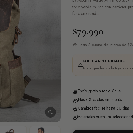
La Mochila Verde Militar de SANTIN
tono verde militar con carácter pr
funcionalidad...
$79.990
💳 Hasta 3 cuotas sin interés de $
QUEDAN 1 UNIDADES
⚠️
No te quedes sin la tuya esta 
Envío gratis a todo Chile
🚚
Hasta 3 cuotas sin interés
💳
Cambios fáciles hasta 30 días
🔁
🔍
Materiales premium selecciona
♻️