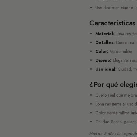
Uso diario en ciudad, 
Características
Material:
Lona resiste
Detalles:
Cuero real
Color:
Verde militar
Diseño:
Elegante, resi
Uso ideal:
Ciudad, tr
¿Por qué elegir
Cuero real que mejora 
Lona resistente al uso d
Color verde militar ún
Calidad Santini garant
Más de 5 años entregando