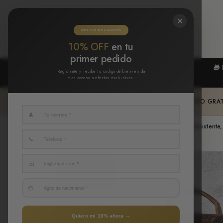
IR
DIRECTAMENTE
AL CONTENIDO
✕
OFERTA EXCLUSIVA
10% OFF
en tu
primer pedido
🎁
Registrate y recibe tu codigo de bienvenida
mas acceso a ofertas exclusivas.
🚚
ENVÍO GRAT
👤
Inicio
Mochila Verde Militar – Lona y Cuero Real | Resistente
📞
✉️
🔥 Más vendida
🚚 Envío gratis
🎂
⭐ 4.9/5 clientes
Quiero mi 10% ahora →