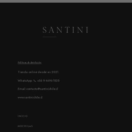
Políticas de devolución
Tienda online desde es 2021.
WhatsApp: 📞 +56 9 4696 1838
Email:contacto@santinichile.cl
www.santinichile.cl
INICIO
MOCHILAS