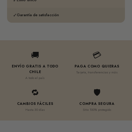
✓
✓
Garantía de satisfacción
🚚
💳
ENVÍO GRATIS A TODO
PAGA COMO QUIERAS
CHILE
Tarjeta, transferencias y más
A todo el país
🔁
🛡
CAMBIOS FÁCILES
COMPRA SEGURA
Hasta 30 días
Sitio 100% protegido