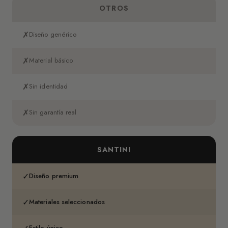
OTROS
✗
Diseño genérico
✗
Material básico
✗
Sin identidad
✗
Sin garantía real
SANTINI
✓
Diseño premium
✓
Materiales seleccionados
Estilo único