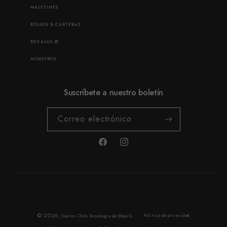
MALETINES
BOLSOS & CARTERAS
REGALOS 🎁
NOSOTROS
Suscríbete a nuestro boletín
Correo electrónico
Facebook
Instagram
Formas
© 2026,
Política de privacidad
Santini Chile
Tecnología de Shopify
de