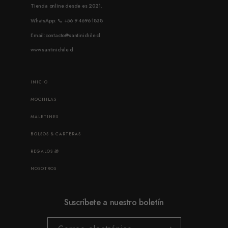
Tienda online desde es 2021.
WhatsApp: 📞 +56 9 4696 1838
Email:contacto@santinichile.cl
www.santinichile.cl
INICIO
MOCHILAS
MALETINES
BOLSOS & CARTERAS
REGALOS 🎁
NOSOTROS
Suscríbete a nuestro boletín