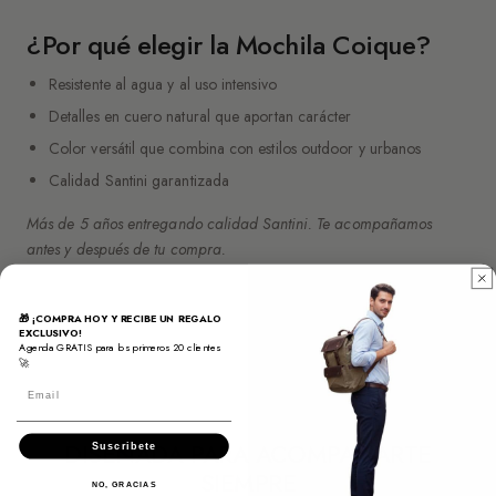
¿Por qué elegir la Mochila Coique?
Resistente al agua y al uso intensivo
Detalles en cuero natural que aportan carácter
Color versátil que combina con estilos outdoor y urbanos
Calidad Santini garantizada
Más de 5 años entregando calidad Santini. Te acompañamos
antes y después de tu compra.
🎁 ¡COMPRA HOY Y RECIBE UN REGALO
EXCLUSIVO!
Agenda GRATIS para los primeros 20 clientes
🚀
Email
DISEÑADA PARA ACOMPAÑARTE
Suscribete
SIEMPRE
NO, GRACIAS