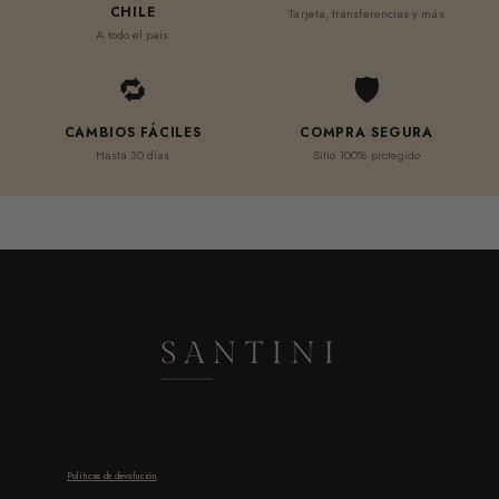
CHILE
Tarjeta, transferencias y más
A todo el país
🔁
🛡
CAMBIOS FÁCILES
COMPRA SEGURA
Hasta 30 días
Sitio 100% protegido
Políticas de devolución