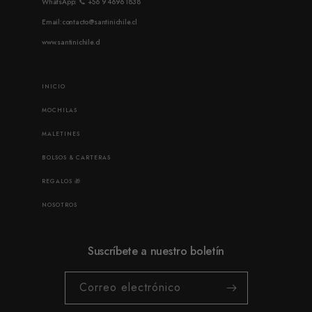
WhatsApp: 📞 +56 9 4696 1838
Email:contacto@santinichile.cl
www.santinichile.cl
INICIO
MOCHILAS
MALETINES
BOLSOS & CARTERAS
REGALOS 🎁
NOSOTROS
Suscríbete a nuestro boletín
Correo electrónico