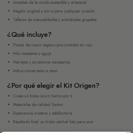
Amantes de la moda sostenible y artesanal
Regalo original y único para cualquier ocasión
Talleres de manualidades y actividades grupales
¿Qué incluye?
Piezas de cuero vegano pre-cortadas en rojo
Hilo resistente y aguja
Herrajes y accesorios necesarios
Instrucciones paso a paso
¿Por qué elegir el Kit Origen?
Creas un bolso único hecho por ti
Materiales de calidad Santini
Experiencia creativa y satisfactoria
Resultado final: un bolso satchel listo para usar