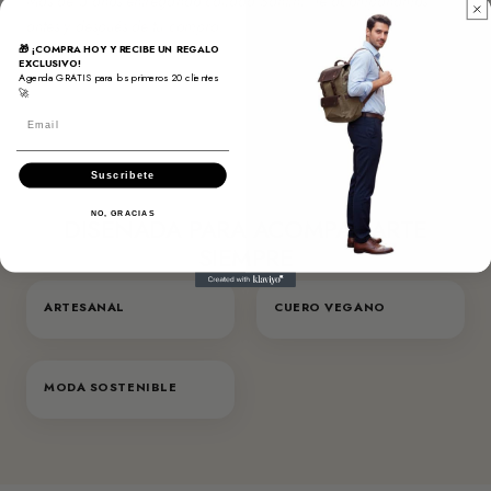
Más de 5 años entregando calidad Santini. Te acompañamos
antes y después de tu compra.
🎁 ¡COMPRA HOY Y RECIBE UN REGALO
EXCLUSIVO!
Agenda GRATIS para los primeros 20 clientes
🚀
Email
Suscribete
NO, GRACIAS
DISEÑADA PARA ACOMPAÑARTE
SIEMPRE
ARTESANAL
CUERO VEGANO
MODA SOSTENIBLE