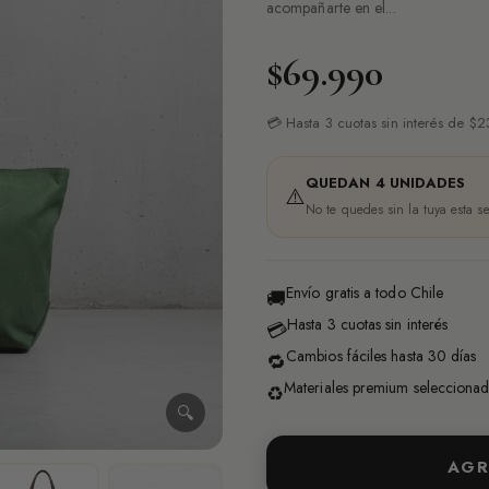
acompañarte en el...
$69.990
💳 Hasta 3 cuotas sin interés de $
QUEDAN 4 UNIDADES
⚠️
No te quedes sin la tuya esta 
Envío gratis a todo Chile
🚚
Hasta 3 cuotas sin interés
💳
Cambios fáciles hasta 30 días
🔁
Materiales premium selecciona
♻️
🔍
AGR