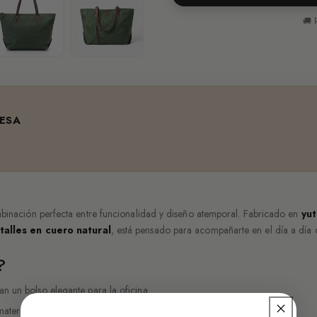
🚚 
ESA
binación perfecta entre funcionalidad y diseño atemporal. Fabricado en
yu
talles en cuero natural
, está pensado para acompañarte en el día a día c
?
an un bolso elegante para la oficina
ateriales nobles y duraderos