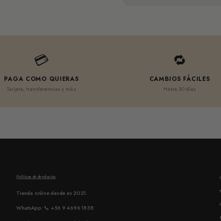
💳
🔁
PAGA COMO QUIERAS
CAMBIOS FÁCILES
Tarjeta, transferencias y más
Hasta 30 días
Políticas de devolución
Tienda online desde es 2021.
WhatsApp: 📞 +56 9 4696 1838