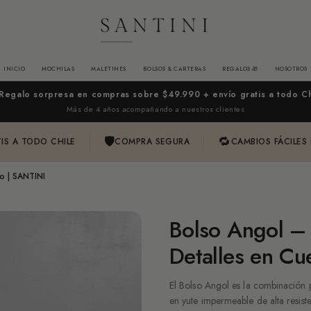
INICIO
MOCHILAS
MALETINES
BOLSOS & CARTERAS
REGALOS 🎁
NOSOTROS
 Regalo sorpresa en compras sobre $49.990 + envío gratis a todo Ch
Más de 4 años acompañando a nuestros clientes
🛡
🔁
IS A TODO CHILE
COMPRA SEGURA
CAMBIOS FÁCILES
o | SANTINI
Bolso Angol –
Detalles en Cu
El Bolso Angol es la combinación 
en yute impermeable de alta resist