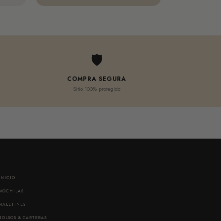
🛡
COMPRA SEGURA
Sitio 100% protegido
INICIO
MOCHILAS
MALETINES
BOLSOS & CARTERAS