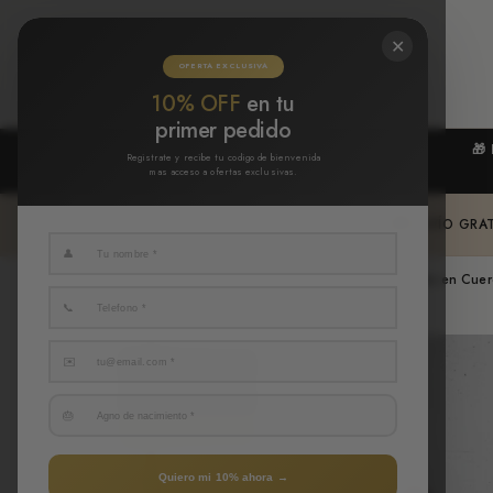
IR
DIRECTAMENTE
AL CONTENIDO
✕
OFERTA EXCLUSIVA
10% OFF
en tu
primer pedido
🎁
Registrate y recibe tu codigo de bienvenida
mas acceso a ofertas exclusivas.
🚚
ENVÍO GRAT
👤
Inicio
Bolso Angol – Yute Impermeable con Detalles en Cuer
📞
✉️
🔥 Más vendida
🚚 Envío gratis
🎂
⭐ 4.9/5 clientes
Quiero mi 10% ahora →