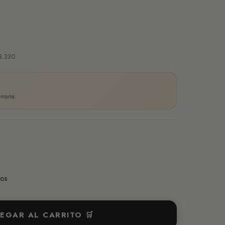
23.330
semana.
dos
EGAR AL CARRITO 🛒