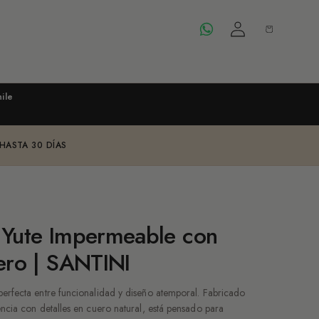
Iniciar
Carrito
sesión
ile
 HASTA 30 DÍAS
 Yute Impermeable con
ero | SANTINI
perfecta entre funcionalidad y diseño atemporal. Fabricado
encia con detalles en cuero natural, está pensado para