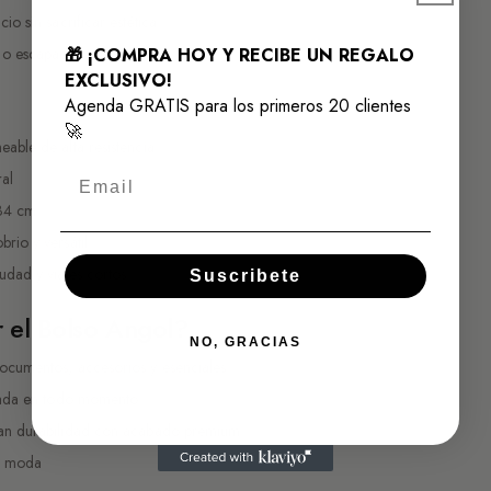
io sin sacrificar estética
 o escapadas cortas
🎁 ¡COMPRA HOY Y RECIBE UN REGALO
EXCLUSIVO!
Agenda GRATIS para los primeros 20 clientes
🚀
able de alta resistencia
Email
al
34 cm
rio y versátil
udad y viajes cortos
Suscribete
r el Bolso Angol?
NO, GRACIAS
ocumentos, accesorios y esenciales
enada en todo momento
an durabilidad con acabado premium
e moda