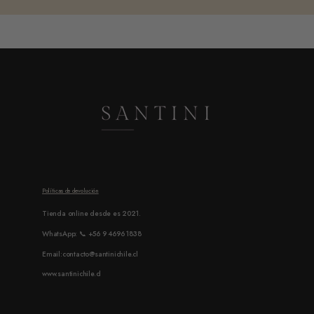
Políticas de devolución
Tienda online desde es 2021.
WhatsApp: 📞 +56 9 4696 1838
Email:contacto@santinichile.cl
www.santinichile.cl