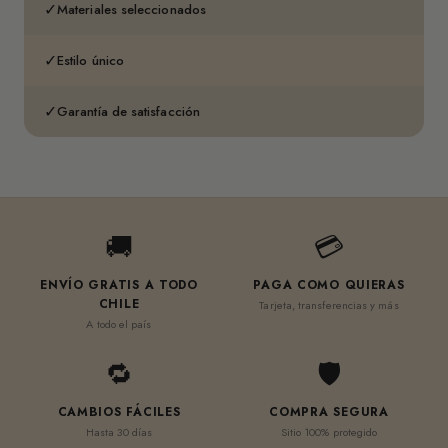
✓
Materiales seleccionados
✓
Estilo único
✓
Garantía de satisfacción
🚚
💳
ENVÍO GRATIS A TODO
PAGA COMO QUIERAS
CHILE
Tarjeta, transferencias y más
A todo el país
🔁
🛡
CAMBIOS FÁCILES
COMPRA SEGURA
Hasta 30 días
Sitio 100% protegido