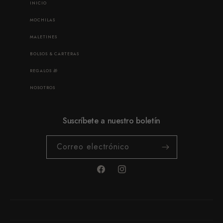
INICIO
MOCHILAS
MALETINES
BOLSOS & CARTERAS
REGALOS 🎁
NOSOTROS
Suscríbete a nuestro boletín
Correo electrónico
Facebook
Instagram